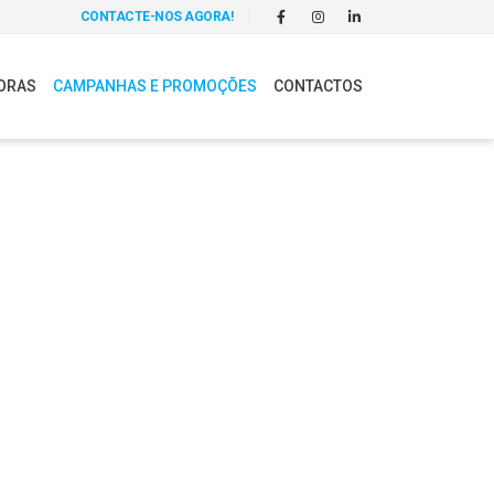
CONTACTE-NOS AGORA!
ORAS
CAMPANHAS E PROMOÇÕES
CONTACTOS
s.