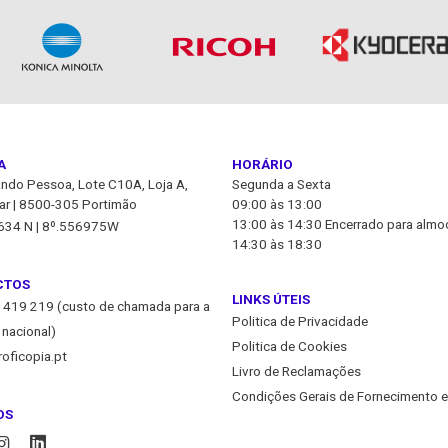
A
HORÁRIO
ando Pessoa, Lote C10A, Loja A,
Segunda a Sexta
ar | 8500-305 Portimão
09:00 às 13:00
13:00 às 14:30 Encerrado para almo
634 N | 8º.556975W
14:30 às 18:30
CTOS
LINKS ÚTEIS
 419 219 (custo de chamada para a
Politica de Privacidade
 nacional)
Politica de Cookies
oficopia.pt
Livro de Reclamações
Condições Gerais de Fornecimento 
OS