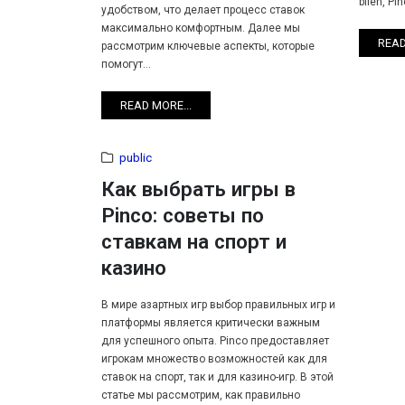
bilen, Pi
удобством, что делает процесс ставок
максимально комфортным. Далее мы
READ
рассмотрим ключевые аспекты, которые
помогут...
READ MORE...
public
Как выбрать игры в
Pinco: советы по
ставкам на спорт и
казино
В мире азартных игр выбор правильных игр и
платформы является критически важным
для успешного опыта. Pinco предоставляет
игрокам множество возможностей как для
ставок на спорт, так и для казино-игр. В этой
статье мы рассмотрим, как правильно