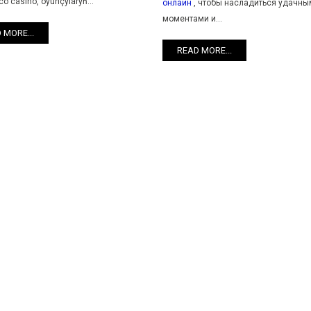
nco casino, oýunçylaryň...
онлайн
, чтобы насладиться удачны
моментами и...
 MORE...
READ MORE...