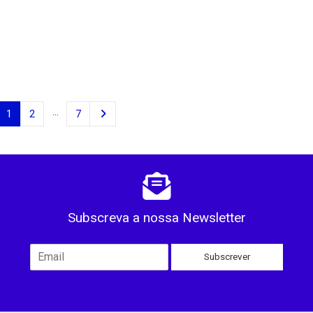
…
1
2
7
Subscreva a nossa Newsletter
Subscrever