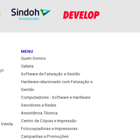
MENU
Quem Somos
Galeria
ço
Software de Faturação e Gestão
Hardware relacionado com Faturação e
Gestão
Computadores - Software e Hardware
Servidores e Redes
Assistência Técnica
Centro de Cópias e Impressão
e Venda
Fotocopiadoras e Impressoras
Campanhas e Promoções