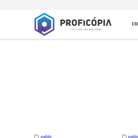
EM
CAMPANHAS E PROMOÇ
Estimado Cliente, aqui poderá encontrar as nos
Encontrará também todas as News Letter enviadas
public
publi