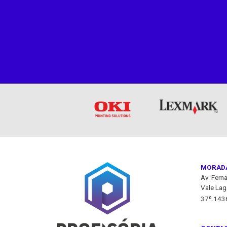
MORAD
Av. Fern
Vale Lag
37º.143