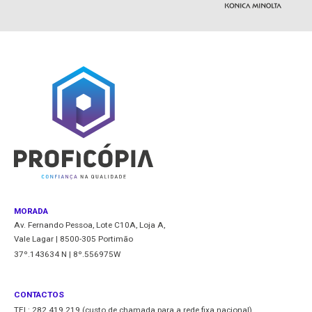
MORADA
Av. Fernando Pessoa, Lote C10A, Loja A,
Vale Lagar | 8500-305 Portimão
37º.143634 N | 8º.556975W
CONTACTOS
TEL: 282 419 219 (custo de chamada para a rede fixa nacional)