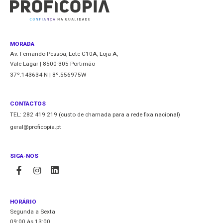
MORADA
Av. Fernando Pessoa, Lote C10A, Loja A,
Vale Lagar | 8500-305 Portimão
37º.143634 N | 8º.556975W
CONTACTOS
TEL: 282 419 219 (custo de chamada para a rede fixa nacional)
geral@proficopia.pt
SIGA-NOS
HORÁRIO
Segunda a Sexta
09:00 às 13:00