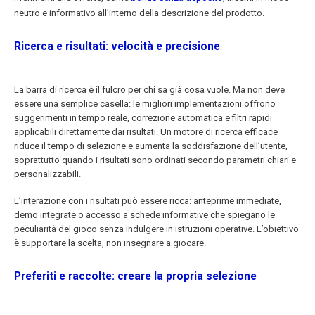
neutro e informativo all’interno della descrizione del prodotto.
Ricerca e risultati: velocità e precisione
La barra di ricerca è il fulcro per chi sa già cosa vuole. Ma non deve
essere una semplice casella: le migliori implementazioni offrono
suggerimenti in tempo reale, correzione automatica e filtri rapidi
applicabili direttamente dai risultati. Un motore di ricerca efficace
riduce il tempo di selezione e aumenta la soddisfazione dell’utente,
soprattutto quando i risultati sono ordinati secondo parametri chiari e
personalizzabili.
L’interazione con i risultati può essere ricca: anteprime immediate,
demo integrate o accesso a schede informative che spiegano le
peculiarità del gioco senza indulgere in istruzioni operative. L’obiettivo
è supportare la scelta, non insegnare a giocare.
Preferiti e raccolte: creare la propria selezione