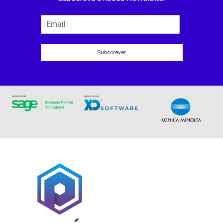
Subscrever