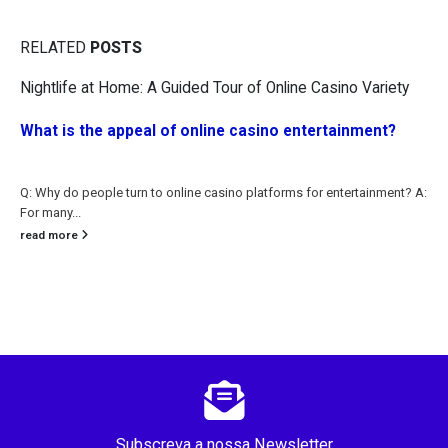
RELATED
POSTS
Nightlife at Home: A Guided Tour of Online Casino Variety
What is the appeal of online casino entertainment?
Q: Why do people turn to online casino platforms for entertainment? A:
For many...
read more
Subscreva a nossa Newsletter