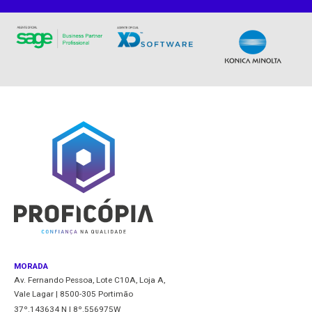
MORADA
Av. Fernando Pessoa, Lote C10A, Loja A,
Vale Lagar | 8500-305 Portimão
37º.143634 N | 8º.556975W