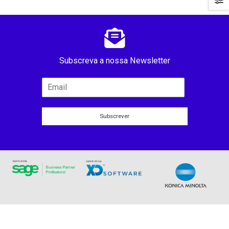
Subscreva a nossa Newsletter
Subscrever