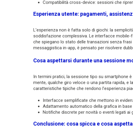
Compatibilità cross-device: sessioni che ripren
Esperienza utente: pagamenti, assistenz
L’esperienza non è fatta solo di giochi: la semplicità
soddisfazione complessiva. Le interfacce mobile-f
che spiegano lo stato delle transazioni senza frasi
messaggistica in-app, è pensato per risolvere dubb
Cosa aspettarsi durante una sessione m
In termini pratici, la sessione tipo su smartphone 
mente, qualche giro veloce o una partita rapida, e l
caratteristiche tipiche che rendono l’esperienza pia
Interfacce semplificate che mettono in evidenz
Adattamento automatico della grafica in base
Notifiche discrete per novità o eventi legati ai g
Conclusione: cosa spicca e cosa aspetta