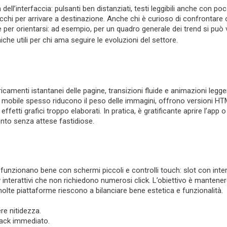
ll’interfaccia: pulsanti ben distanziati, testi leggibili anche con po
chi per arrivare a destinazione. Anche chi è curioso di confrontare 
e per orientarsi: ad esempio, per un quadro generale dei trend si può v
che utili per chi ama seguire le evoluzioni del settore.
icamenti istantanei delle pagine, transizioni fluide e animazioni legge
r mobile spesso riducono il peso delle immagini, offrono versioni HT
effetti grafici troppo elaborati. In pratica, è gratificante aprire l’app o 
onto senza attese fastidiose.
he funzionano bene con schermi piccoli e controlli touch: slot con int
w interattivi che non richiedono numerosi click. L’obiettivo è mantene
lte piattaforme riescono a bilanciare bene estetica e funzionalità.
re nitidezza.
dback immediato.