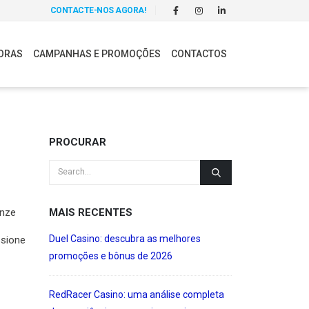
CONTACTE-NOS AGORA!
ORAS
CAMPANHAS E PROMOÇÕES
CONTACTOS
PROCURAR
enze
MAIS RECENTES
Duel Casino: descubra as melhores
Nocna aleja św
ssione
promoções e bônus de 2026
kasyn online 
RedRacer Casino: uma análise completa
Что нужно зна