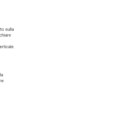
to sulla
chiare
rticale.
la
une