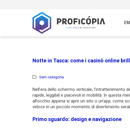
EM
Notte in Tasca: come i casinò online bri
Sem categoria
Nell’era dello schermo verticale, l’intrattenimento d
rapide, leggibili e piacevoli in mobilità. In questa 
all’occhio appena si apre un sito o un’app, come sc
veloce in un piccolo momento di divertimento seral
Primo sguardo: design e navigazione