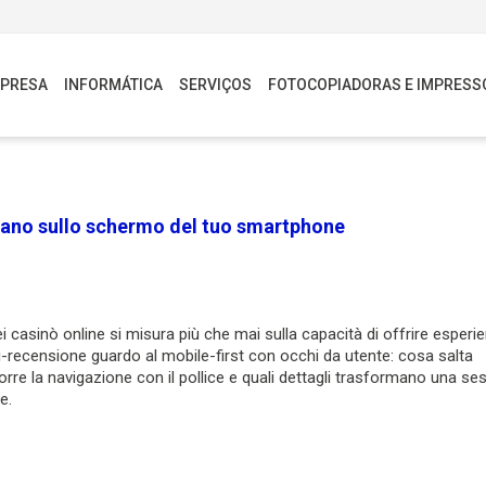
PRESA
INFORMÁTICA
SERVIÇOS
FOTOCOPIADORAS E IMPRESS
llano sullo schermo del tuo smartphone
ei casinò online si misura più che mai sulla capacità di offrire esperi
mini-recensione guardo al mobile-first con occhi da utente: cosa salta
orre la navigazione con il pollice e quali dettagli trasformano una se
e.