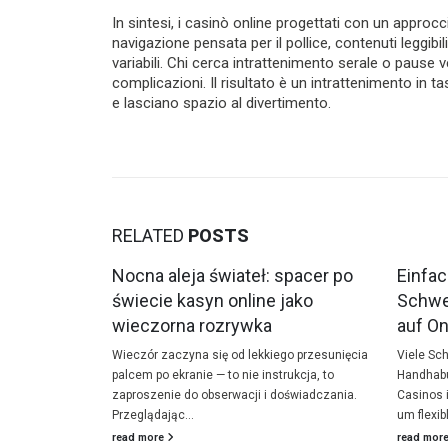
In sintesi, i casinò online progettati con un approc
navigazione pensata per il pollice, contenuti leggib
variabili. Chi cerca intrattenimento serale o pause v
complicazioni. Il risultato è un intrattenimento in
e lasciano spazio al divertimento.
RELATED
POSTS
Nocna aleja świateł: spacer po
Einfac
świecie kasyn online jako
Schwe
wieczorna rozrywka
auf On
Wieczór zaczyna się od lekkiego przesunięcia
Viele Sc
palcem po ekranie — to nie instrukcja, to
Handhabun
zaproszenie do obserwacji i doświadczania.
Casinos 
Przeglądając...
um flexi
read more
read mor