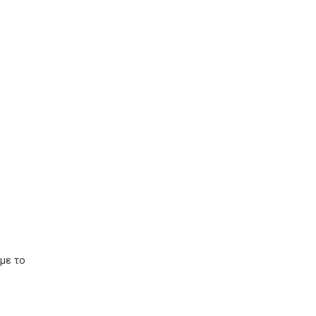
 με το