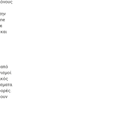
πόνους
την
ine
νε
 και
 από
νισμοί
ικός
σματα.
φορές.
σουν