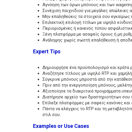
Αγνόηση των όρων μπόνους και των wagering
Συνέχιση παιχνιδιού για μεγάλες απώλειες α
Μην επαληθεύεις τα στοιχεία σου εγκαίρως 
Επιλεκτική επιλογή τίτλων με υψηλό κίνδυν
Περιορισμένες ή κανενός τύπου ασφαλιστικέ
Ξένη πλατφόρμα με ασαφείς όρους ή μη ρυθμ
Ανάληψης χωρίς σωστή επαλήθευση ή αποδει
Expert Tips
Δημιουργήσε ένα προϋπολογισμό και κράτα ρ
Αναζήτησε τίτλους με υψηλό RTP και χαμηλή
Σύγκρινε μπόνους μπροστά από την κατάθεση
Πριν από την ενεργοποίηση μπόνους, μελέτη
Αξιοποίησε τα διακριτικά προγράμματα υπευθ
Διατήρησε αρχείο των δραστηριοτήτων σου γ
Επίλεξε πλατφόρμες με σαφείς κανόνες και 
Πάντα να ελέγχεις το RTP και τη μεταβλητότη
στιλ σου.
Examples or Use Cases