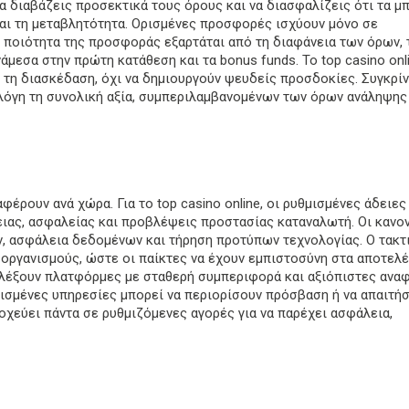
να διαβάζεις προσεκτικά τους όρους και να διασφαλίζεις ότι τα μ
και τη μεταβλητότητα. Ορισμένες προσφορές ισχύουν μόνο σε
 ποιότητα της προσφοράς εξαρτάται από τη διαφάνεια των όρων, 
άμεσα στην πρώτη κατάθεση και τα bonus funds. Το top casino onl
τη διασκέδαση, όχι να δημιουργούν ψευδείς προσδοκίες. Συγκρί
λόγη τη συνολική αξία, συμπεριλαμβανομένων των όρων ανάληψης
ιαφέρουν ανά χώρα. Για το top casino online, οι ρυθμισμένες άδειες
ιας, ασφαλείας και προβλέψεις προστασίας καταναλωτή. Οι κανο
, ασφάλεια δεδομένων και τήρηση προτύπων τεχνολογίας. Ο τακτ
 οργανισμούς, ώστε οι παίκτες να έχουν εμπιστοσύνη στα αποτελέ
ιλέξουν πλατφόρμες με σταθερή συμπεριφορά και αξιόπιστες ανα
ρισμένες υπηρεσίες μπορεί να περιορίσουν πρόσβαση ή να απαιτή
τοχεύει πάντα σε ρυθμιζόμενες αγορές για να παρέχει ασφάλεια,