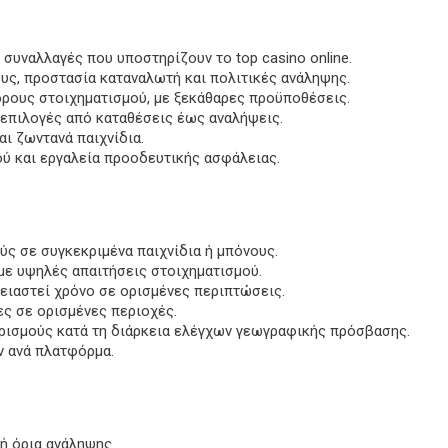
συναλλαγές που υποστηρίζουν το top casino online.
υς, προστασία καταναλωτή και πολιτικές ανάληψης.
όρους στοιχηματισμού, με ξεκάθαρες προϋποθέσεις.
 επιλογές από καταθέσεις έως αναλήψεις.
ι ζωντανά παιχνίδια.
ύ και εργαλεία προοδευτικής ασφάλειας.
ύς σε συγκεκριμένα παιχνίδια ή μπόνους.
με υψηλές απαιτήσεις στοιχηματισμού.
ειαστεί χρόνο σε ορισμένες περιπτώσεις.
ες σε ορισμένες περιοχές.
ρισμούς κατά τη διάρκεια ελέγχων γεωγραφικής πρόσβασης.
ν ανά πλατφόρμα.
ή όρια ανάληψης.