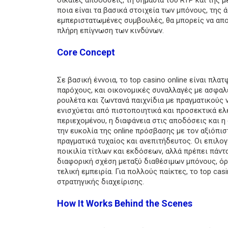
da experiência em cassino ao vivo
б
ποια είναι τα βασικά στοιχεία των μπόνους, της
в
εμπεριστατωμένες συμβουλές, θα μπορείς να απολ
πλήρη επίγνωση των κινδύνων.
Обзор BC Game: что ждёт новых
пользователей в онлайн казино
O
Core Concept
ý
Hauskimmat pelit suomalaisissa
Σε βασική έννοια, το top casino online είναι πλ
kasinoissa kokeile näitä
c
παρόχους, και οικονομικές συναλλαγές με ασφαλε
б
ρουλέτα και ζωντανά παιχνίδια με πραγματικούς 
ενισχύεται από πιστοποιητικά και προσεκτικά ελε
Verkossa vai kivijalkapelissä mikä on
περιεχομένου, η διαφάνεια στις αποδόσεις και η 
parempi valinta
К
την ευκολία της online πρόσβασης με τον αξιόπι
с
πραγματικά τυχαίος και ανεπιτήδευτος. Οι επιλ
ποικιλία τίτλων και εκδόσεων, αλλά πρέπει πάντα
διαφορική σχέση μεταξύ διαθέσιμων μπόνους, όρ
τελική εμπειρία. Για πολλούς παίκτες, το top ca
στρατηγικής διαχείρισης.
How It Works Behind the Scenes